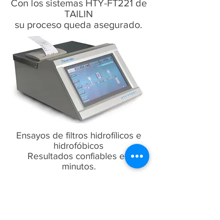
Con los sistemas HTY-FT221 de
TAILIN
su proceso queda asegurado.
Ensayos de filtros hidrofílicos e
hidrofóbicos
Resultados confiables en
minutos.
Difusión ( FORWARD FLOW TEST )
Punto de burbuja ( BUBBLE POINT
TEST )
Difusión y Punto de burbuja (
FORWARD FLOW AND BUBBLE