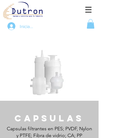
Iniciar sesión
Capsulas
Capsulas filtrantes en PES; PVDF, Nylon
y PTFE; Fibra de vidrio; CA; PP