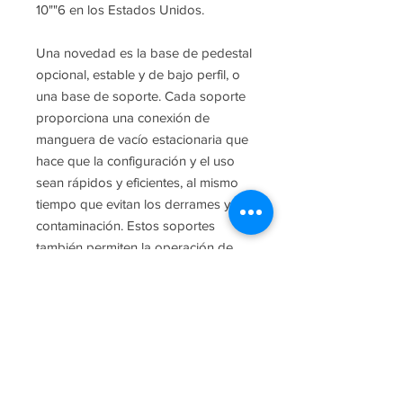
10""6 en los Estados Unidos.
Una novedad es la base de pedestal
opcional, estable y de bajo perfil, o
una base de soporte. Cada soporte
proporciona una conexión de
manguera de vacío estacionaria que
hace que la configuración y el uso
sean rápidos y eficientes, al mismo
tiempo que evitan los derrames y la
contaminación. Estos soportes
también permiten la operación de
manos libres de la unidad de filtro. El
Autofil® se fabrica en una sala limpia
ISO 13485.
* Todos los filtros incluyen el
conector de vacío de manguera
estándar.